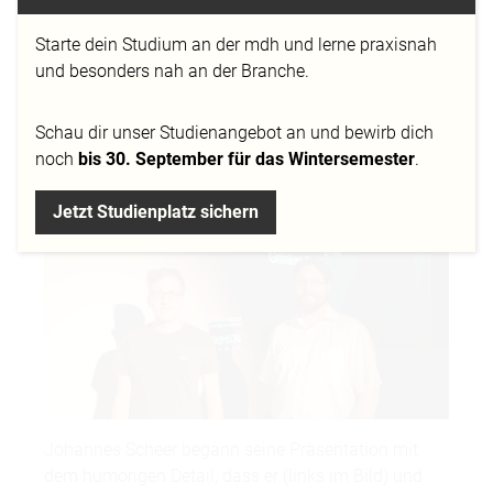
Design
an der MD.H in München einen Einblick in
die Herausforderungen, die die Entwicklung eines
Starte dein Studium an der mdh und lerne praxisnah
komplexen Coregames mit sich bringt. Er kündigte
und besonders nah an der Branche.
an, dass
Grimlore Games
ein neues Projekt in der
Pipeline hat, sie daher das Entwicklerteam
Schau dir
unser Studienangebot
an und bewirb dich
verstärken wollen und erläuterte die Chancen für
noch
bis 30. September für das Wintersemester
.
die MD.H Studierenden und Absolventen.
Jetzt Studienplatz sichern
Johannes Scheer begann seine Präsentation mit
dem humorigen Detail, dass er (links im Bild) und