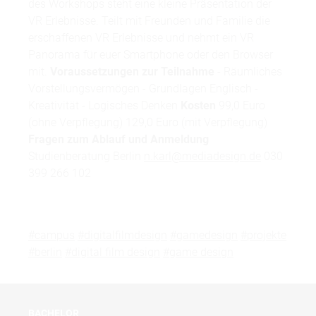
des Workshops steht eine kleine Präsentation der
VR Erlebnisse. Teilt mit Freunden und Familie die
erschaffenen VR Erlebnisse und nehmt ein VR
Panorama für euer Smartphone oder den Browser
mit.
Voraussetzungen zur Teilnahme
- Räumliches
Vorstellungsvermögen - Grundlagen Englisch -
Kreativität - Logisches Denken
Kosten
99,0 Euro
(ohne Verpflegung) 129,0 Euro (mit Verpflegung)
Fragen zum Ablauf und Anmeldung
Studienberatung Berlin
n.karl@mediadesign.de
030
399 266 102
#campus
#digitalfilmdesign
#gamedesign
#projekte
#berlin
#digital film design
#game design
BACHELOR