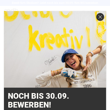
Direkt
Bereit für's Studium? Jetzt noch bis zum 30.09. fürs WS bewerben
zum
EN
Inhalt
MEDIACAMP
IMMERSIV DESIGN /
ERSCHAFFUNG EINER
DIGITALEN WELT MD.H
BERLIN
07.06.2019
NOCH BIS 30.09.
BEWERBEN!