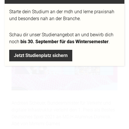
Starte dein Studium an der mdh und lerne praxisnah
und besonders nah an der Branche.
Schau dir
unser Studienangebot
an und bewirb dich
noch
bis 30. September für das Wintersemester
.
Jetzt Studienplatz sichern
Andreas Scheuer, Bundesminister für Verkehr und
digitale Infrastruktur verleiht den 1. Preis als Bestes
Deutsches Spiel 2021 an MD.H Alumnus Dominik
Abé von Mimimi Games