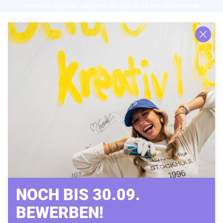
Direkt
Bereit für's Studium? Jetzt noch bis zum 30.09. fürs WS bewerben
zum
EN
Inhalt
FASHION WEEK 2024 -
ERÖFFNUNG DES
BERLINER SALON
01.08.2024 |
Prof. Nina Hein
NOCH BIS 30.09.
BEWERBEN!