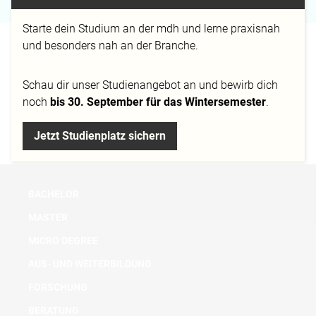
Starte dein Studium an der mdh und lerne praxisnah
und besonders nah an der Branche.
Projektarbeit im Modul Medialab „
Imagefilm
SOAPED
"
Schau dir
unser Studienangebot
an und bewirb dich
Bachelorarbeit: „
Eine Annäherung an die Zeit
“
noch
bis 30. September für das Wintersemester
.
Experimentelle Studien und Videoinstallationen von
Samantha Holmer und Nicole Sturm
Jetzt Studienplatz sichern
BACHELOR
MASTER
MICRO DEGREE
AUS- UND WEITERBILDUNG
FORSCHUNG
BERATUNG