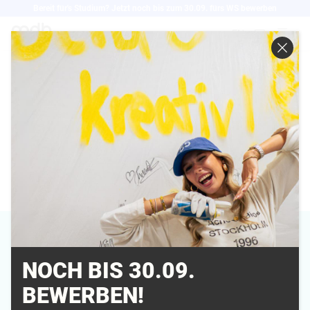
Direkt
Bereit für's Studium? Jetzt noch bis zum 30.09. fürs WS bewerben
zum
EN
Inhalt
NICOLE STURM
NOCH BIS 30.09.
Campus
BEWERBEN!
München