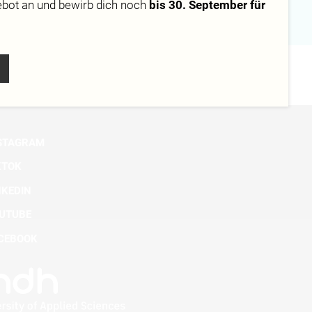
ebot
an und bewirb dich noch
bis 30. September für
STAGRAM
KTOK
NKEDIN
UTUBE
CEBOOK