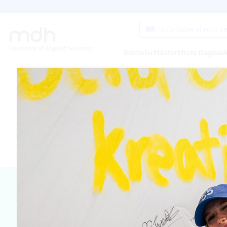
Direkt
zum
Inhalt
Info-Material anford
Bachelor
Master
Micro Degree
A
VERENA G