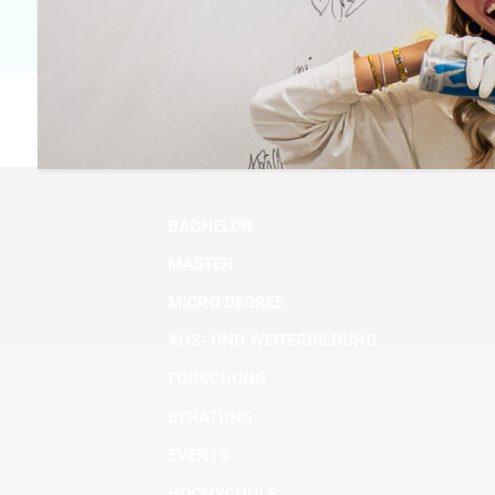
BACHELOR
MASTER
MICRO DEGREE
AUS- UND WEITERBILDUNG
FORSCHUNG
BERATUNG
EVENTS
HOCHSCHULE