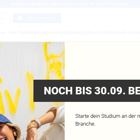
Bereit für's Studium? Jetzt noch bis zum 30.09. fürs WS bewerben
ern
Jetzt bewerben
us- und Weiterbildung
Forschung
Beratung
Events
Hochschule
New
EILFUS
NOCH BIS 30.09. 
Starte dein Studium an der 
Branche.