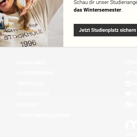
Schau dir
unser Studienang
Campus
das Wintersemester
.
Jetzt Studienplatz sichern
DOWNLOADS
IN
KURSGEBÜHREN
TI
IMPRESSUM
LI
DATENSCHUTZ
YO
KONTAKT
FA
COOKIE-EINSTELLUNGEN