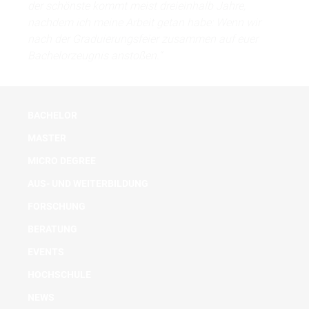
der schönste kommt meist dreieinhalb Jahre,
nachdem ich meine Arbeit getan habe: Wenn wir
nach der Graduierungsfeier zusammen auf euer
Bachelorzeugnis anstoßen.“
BACHELOR
MASTER
MICRO DEGREE
AUS- UND WEITERBILDUNG
FORSCHUNG
BERATUNG
EVENTS
HOCHSCHULE
NEWS