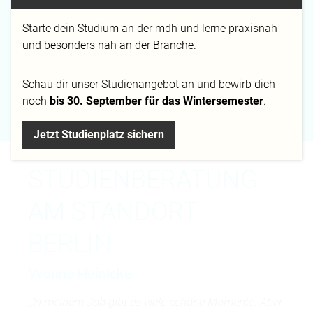
y.heinicke@mediadesign.de
+49 30 399266 21
Starte dein Studium an der mdh und lerne praxisnah
und besonders nah an der Branche.
Schau dir
unser Studienangebot
an und bewirb dich
Campus
noch
bis 30. September für das Wintersemester
.
Berlin
Jetzt Studienplatz sichern
STUDIENBERATUNG
AM STANDORT
BERLIN
Yvonne Heinicke
„In meinem Job gibt es viele schöne Momente. Aber