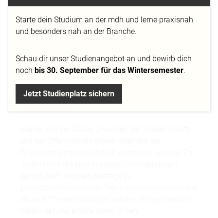
Starte dein Studium an der mdh und lerne praxisnah
und besonders nah an der Branche.
Das mehrfach ausgezeichnete studentische
Journal
Schau dir
unser Studienangebot
an und bewirb dich
für Politik und Gesellschaft mit dem Titel
360°
gibt
noch
bis 30. September für das Wintersemester
.
Studierenden aus allen akademischen Bereichen vor
Abschluss ihres Studiums die Möglichkeit, ihre
Jetzt Studienplatz sichern
Arbeiten in einem professionalen Rahmen zu
veröffentlichen.
Hierbei soll der Dialog zwischen der Wissenschaft
und der Öffentlichkeit sowie innerhalb der
Wissenschaftsgemeinschaft verbessert werden. Es
sollen nicht die einschlägigen Lehrmeinungen
reproduziert, sondern Beiträge zu
gesellschaftspolitischen Debatten über nachwirkend
aktuelle Themen publiziert werden. Es geht darum,
Kreativität und eigene Ideen in den