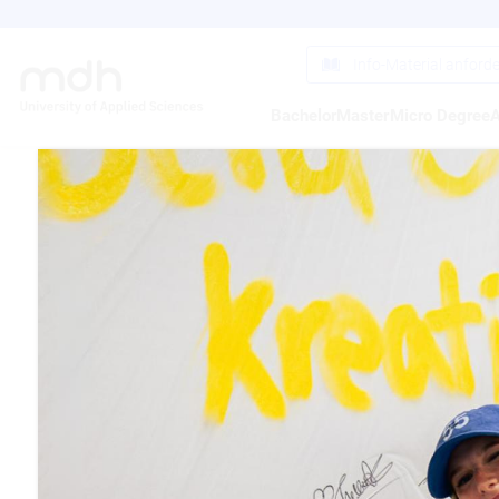
Direkt
zum
Inhalt
Info-Material anford
Bachelor
Master
Micro Degree
A
2015