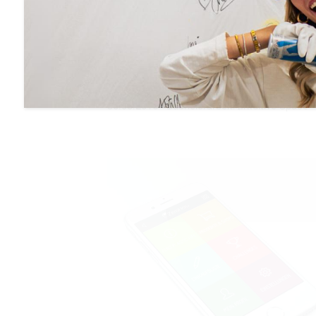
Intuitive Space
30.03.2015 - Bachelorarbeit: „Intuitive Space“