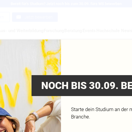
Bereit für's Studium? Jetzt noch bis zum 30.09. fürs WS bewerben
ern
Jetzt bewerben
us- und Weiterbildung
Forschung
Beratung
Events
Hochschule
New
NOCH BIS 30.09. 
Starte dein Studium an der 
Branche.