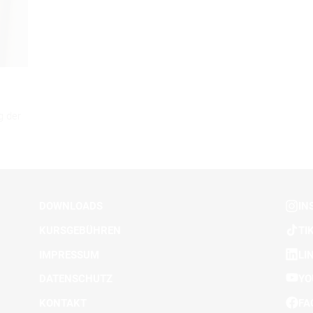
g der
DOWNLOADS
IN
KURSGEBÜHREN
TI
IMPRESSUM
LI
DATENSCHUTZ
YO
KONTAKT
FA