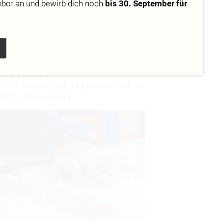
ebot
an und bewirb dich noch
bis 30. September für
ic Novel: »Als wir unsterblich waren«
Tony Parsons
2015 - Bachelorarbeit „Graphic Novel: »Als wir
rblich waren« von Tony…