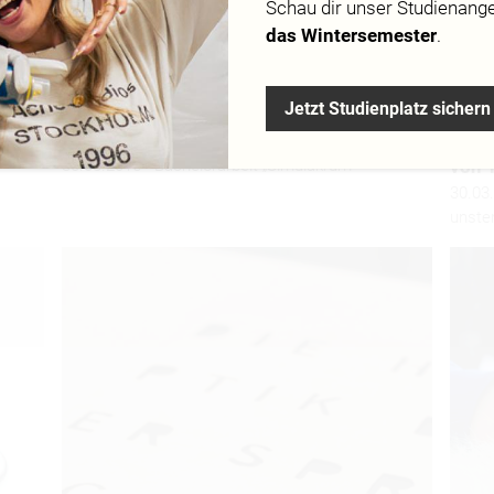
Schau dir
unser Studienang
das Wintersemester
.
Jetzt Studienplatz sichern
Simulakrum
Graph
30.03.2015 - Bachelorarbeit „Simulakrum“
von 
30.03.
unste