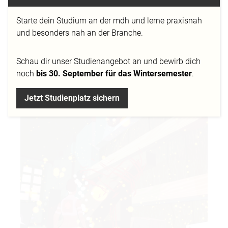
Starte dein Studium an der mdh und lerne praxisnah
und besonders nah an der Branche.
Pandemic – a 2D game about moving trough a
infected city with the help of your trusty hook staff
Schau dir
unser Studienangebot
an und bewirb dich
13.01.2020 - a 2D game about moving trough a infected
noch
bis 30. September für das Wintersemester
.
city with the help of your trusty…
Jetzt Studienplatz sichern