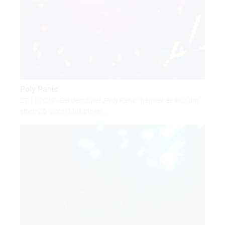
Poly Panic
27.11.2019 - Bei dem Spiel „Poly Panic“ handelt es sich um
einen 2D -Local Multiplayer …