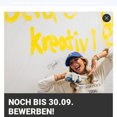
Direkt
Bereit für's Studium? Jetzt noch bis zum 30.09. fürs WS bewerben
zum
EN
Inhalt
2019
NOCH BIS 30.09.
BEWERBEN!