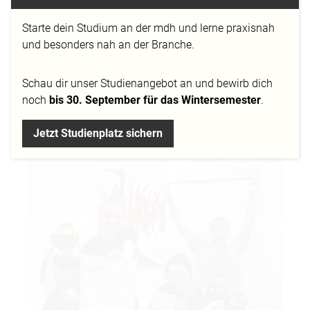
Starte dein Studium an der mdh und lerne praxisnah
und besonders nah an der Branche.
» Die erste Gehaltsverhandlung ist die wichtigste «
Ein Workshop mit der A.S.I. Wirtschaftsberatung
Schau dir
unser Studienangebot
an und bewirb dich
Düsseldorf
noch
bis 30. September für das Wintersemester
.
17.11.2019
Jetzt Studienplatz sichern