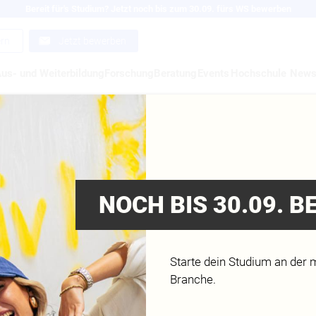
Bereit für's Studium? Jetzt noch bis zum 30.09. fürs WS bewerben
ern
Jetzt bewerben
us- und Weiterbildung
Forschung
Beratung
Events
Hochschule
New
NOCH BIS 30.09. 
Starte dein Studium an der 
Branche.