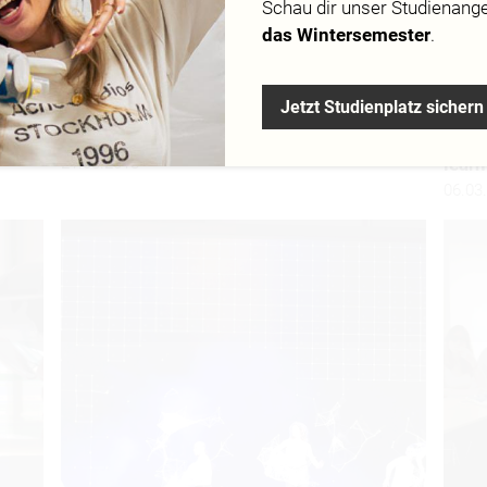
Schau dir
unser Studienang
das Wintersemester
.
Jetzt Studienplatz sichern
Werkschau an der MD.H München
“Wha
21.03.2018
lear
06.03