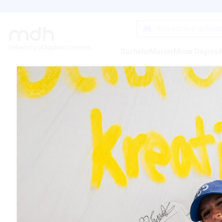
Direkt
zum
Inhalt
Info-Material anford
Bachelor
Master
Micro Degree
A
MD.I