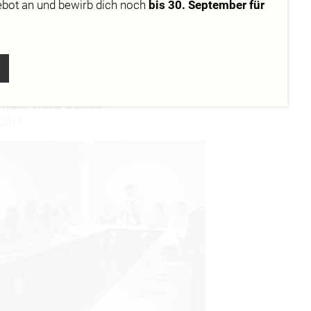
ebot
an und bewirb dich noch
bis 30. September für
t VR/AR Industry Applications can
n from Video Games”
.2018