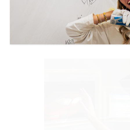
MD.I und MD.H am VIOND Hackaton
08.05.2018