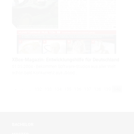
XBox-Magazin: Entwicklungshilfe für Deutschland
01.05.2004 - Bekommen Software-Studios aus aller Welt
schon bald Konkurrenz aus „Good…
«
‹
…
132
133
134
135
136
137
138
139
140
BACHELOR