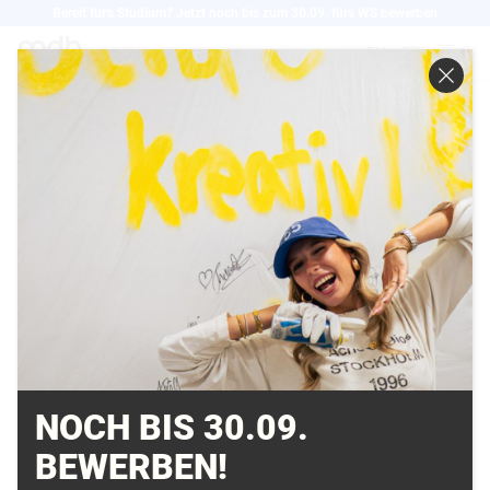
Direkt
Bereit für's Studium? Jetzt noch bis zum 30.09. fürs WS bewerben
zum
EN
Inhalt
NEWS
NOCH BIS 30.09.
BEWERBEN!