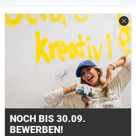
Direkt
Bereit für's Studium? Jetzt noch bis zum 30.09. fürs WS bewerben
zum
EN
Inhalt
NEWS
NOCH BIS 30.09.
BEWERBEN!