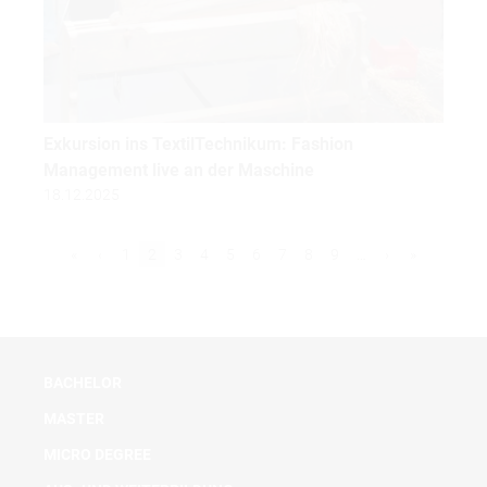
Exkursion ins TextilTechnikum: Fashion
Management live an der Maschine
18.12.2025
«
‹
1
2
3
4
5
6
7
8
9
…
›
»
BACHELOR
MASTER
MICRO DEGREE