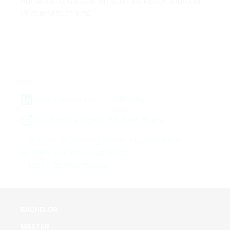
Romanreihe, die über Amazon als eBook und/oder
Print erhältlich sind.
www.linkedin.com/in/mtbhatty/
de.wikipedia.orgwiki/Michael_Bhatty
amazon.deDirecting-Games-Notwendigkeit-
kreativleitenden-Speerspitze-
ebook/dp/B00PE0X0IK
BACHELOR
MASTER