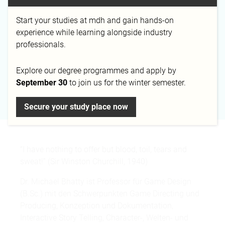
Email
Phone
Start your studies at mdh and gain hands-on
m.bhatty@mediadesign.de
+49 211-179393-224
experience while learning alongside industry
professionals.
Explore our degree programmes and apply by
September 30
to join us for the winter semester.
Campus
Düsseldorf
Secure your study place now
“I have nothing to offer but blood, toil, tears and
sweat!” (Sir Winston Churchill, 1940)
Dr. Michael Bhatty ist Professor für Game Design
(B.Sc.) mit den Schwerpunkten Game Directing und
Producing, Konzeption und Dokumentation,
Interactive Story Telling, Character-, Welten- und