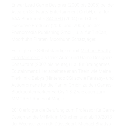
Er war Lead Game Designer (2000 bis 2005) bei der
Ascaron Software/ Entertainment GmbH
, u. a. für
AAA-Blockbuster
SACRED
(2004) und Chief
Executive Producer (2005 und 2006) bei der
Phenomedia Publishing GmbH, u. a. für TinCan,
Moorhuhn Piraten, Moorhuhn Schatzjäger.
Es folgte die Selbstständigkeit mit
Michael Bhatty
Entertainment
als freier Autor und Game Designer/
Consultant (2007 bis heute), u. a. für Braingames
Edutainment: Hier arbeitete er an Titeln wie Meine
Tierklinik: Babys (Nintendo DS) sowie Fantasy- und
Actionromane für die Panini GmbH zu den Games-
Blockbustermarken FarCry 1 & 2 wie auch zum
MMORPG Runes of Magic.
2010 erfolgte die Berufung zum Professor für Game
Design an die MHMK in München und ab 10/2013
der Wechsel zur mdh Düsseldorf. Michael Bhattys