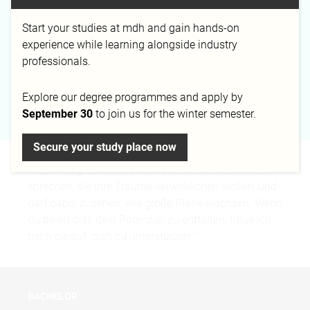
l.arndt@mediadesign.de
030 399 266 18
Start your studies at mdh and gain hands-on
experience while learning alongside industry
professionals.
Campus
Explore our degree programmes and apply by
Berlin
September 30
to join us for the winter semester.
Secure your study place now
"Jeden Tag habe ich das Glück, mit Menschen zu
sprechen, die ihre Träume verwirklichen wollen, und
darf dabei zusehen, wie große Pläne wachsen. Wenn
du bereit bist, dein Potenzial zu entfalten, freue ich
mich darauf, dich zu unterstützen."
BACHELOR