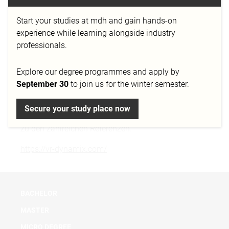
Forschung verbunden ist. Für ihre Kunden entwickelt
das 2013 gegründete Unternehmen
Start your studies at mdh and gain hands-on
maßgeschneiderte Lösungen rund um Virtual Reality
experience while learning alongside industry
(VR), Augmented Reality (AR) und Mixed Reality
professionals.
(MR). Virtual Reality ist bei VR-Dynamix mehr als ein
„360 Grad Video“ – die Technologieexperten sind vor
Explore our degree programmes and apply by
allem auf komplexe VR-Aufgabenstellungen
September 30
to join us for the winter semester.
spezialisiert. Renommierte Unternehmen aus
Industrie und anderen Branchen sowie bekannte
Secure your study place now
Organisationen aus Wissenschaft und Kultur zählen
zu den zahlreichen Referenzen.
https://vr-dynamix.com/
BACHELOR
MASTER
MICRO DEGREE