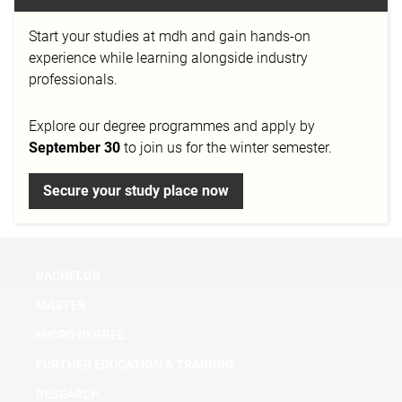
Informationen, die jederzeit über das Internet
abgerufen werden können. Durch fortlaufende
Start your studies at mdh and gain hands-on
Anpassungen an das sich immer wieder
experience while learning alongside industry
verändernde Hochschul- und Bildungssystem hat
professionals.
sich der Hochschulkompass stetig weiter entwickelt
und wird vor allem für seine aktuellen Informationen
Explore our degree programmes and apply by
geschätzt, die auf Selbstauskünften der gelisteten
September 30
to join us for the winter semester.
Hochschulen beruhen.
Secure your study place now
http://www.hochschulkompass.de/
BACHELOR
MASTER
MICRO DEGREE
FURTHER EDUCATION & TRAINING
RESEARCH