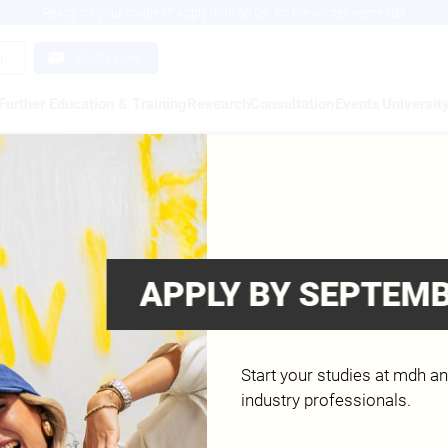
Ready for your studies? Apply until 30.09. for the winter semester
al
Apply now
Further Education & Training
Research
Consultation
Events
Universit
D SHAVE THE BRAND
en in der aufregenden Welt der Kreativagentur GOD SHAVE THE
APPLY BY SEPTEMB
r Hunger auf langjährige Markenkompetenz und genau das ze
SULTING und die Mediadesign Hochschule Berlin bilden das
aftliche Kreative aus allen Bereichen der neuen Medien, die
iergeist? Dann erobern Sie diese „Neue Welt“ gemeinsam mit 
Start your studies at mdh a
industry professionals.