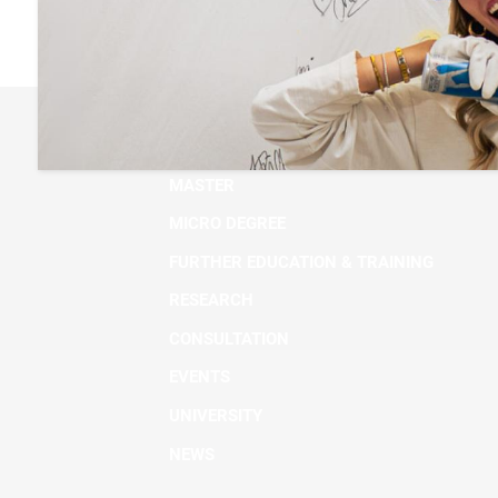
BACHELOR
MASTER
MICRO DEGREE
FURTHER EDUCATION & TRAINING
RESEARCH
CONSULTATION
EVENTS
UNIVERSITY
NEWS