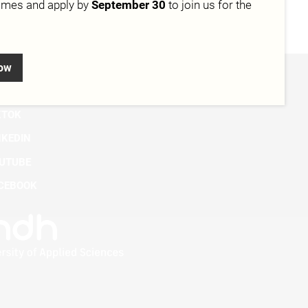
mmes and apply by
September 30
to join us for the
now
STAGRAM
KTOK
NKEDIN
UTUBE
CEBOOK