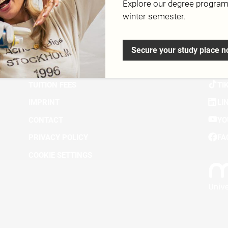
Explore our degree progra
winter semester.
Secure your study place 
DOWNLOADS
IN
TUITION FEES
TI
IMPRINT
LI
CONTACT
YO
PRIVACY POLICY
FA
COOKIE SETTINGS