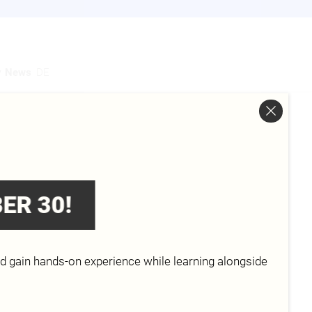
y
News
DE
 BRAND. Bei uns trifft jung auf stark,
ER 30!
ichnet unschlagbare Teams aus. CAE
 starke Fundament für junge,
 unsere Welt neu erfinden wollen. Haben
uns.
nd gain hands-on experience while learning alongside