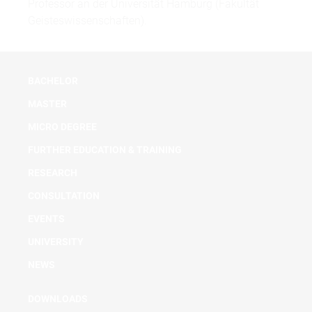
Professor an der Universität Hamburg (Fakultät
Geisteswissenschaften).
BACHELOR
MASTER
MICRO DEGREE
FURTHER EDUCATION & TRAINING
RESEARCH
CONSULTATION
EVENTS
UNIVERSITY
NEWS
DOWNLOADS