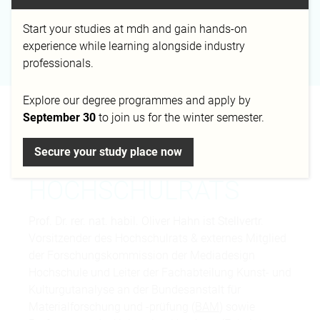
Start your studies at mdh and gain hands-on
experience while learning alongside industry
Campus
professionals.
Explore our degree programmes and apply by
STELLVERTRETENDER
September 30
to join us for the winter semester.
VORSITZENDER DES
Secure your study place now
HOCHSCHULRATS
Prof. Dr. rer. nat. habil. Oliver Hahn ist Stellvertr.
Vorsitzender des Hochschulrats & externes Mitglied
der Forschungskommission der Mediadesign
Hochschule und Leiter der Fachabteilung Kunst- und
Kulturgutanalyse an der Bundesanstalt für
Materialforschung und -prüfung (
BAM
) sowie